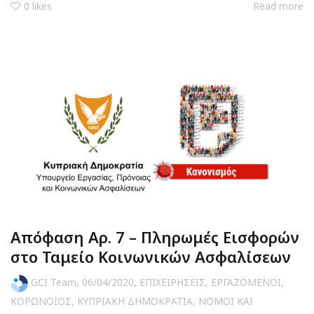
0
likes
Read more
Απόφαση Αρ. 7 – Πληρωμές Εισφορών
στο Ταμείο Κοινωνικών Ασφαλίσεων
,
,
GCI Team
06/04/2020
ΕΠΙΧΕΙΡΗΣΕΙΣ
,
ΕΡΓΑΖΟΜΕΝΟΙ
,
ΚΟΡΩΝΟΪΟΣ
,
ΚΥΠΡΙΑΚΗ ΔΗΜΟΚΡΑΤΙΑ
,
ΝΟΜΟΙ ΚΑΙ