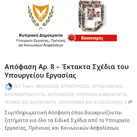
Απόφαση Αρ. 8 – Έκτακτα Σχέδια του
Υπουργείου Εργασίας
,
,
GCI Team
08/04/2020
ΕΠΙΧΕΙΡΗΣΕΙΣ
,
ΕΡΓΑΖΟΜΕΝΟΙ
,
ΚΑΘΗΜΕΡΙΝΟΤΗΤΑ
,
ΚΟΡΩΝΟΪΟΣ
,
ΚΥΠΡΙΑΚΗ ΔΗΜΟΚΡΑΤΙΑ
,
,
ΝΟΜΟΙ ΚΑΙ ΔΙΑΤΑΓΜΑΤΑ
,
ΟΙΚΟΝΟΜΙΑ ΚΑΙ ΑΠΑΣΧΟΛΗΣΗ
0
Συμπληρωματική Απόφαση όπου διευκρινίζονται
ζητήματα για όλα τα Ειδικά Σχέδια από το Υπουργείο
Εργασίας, Πρόνοιας και Κοινωνικών Ασφαλίσεων.