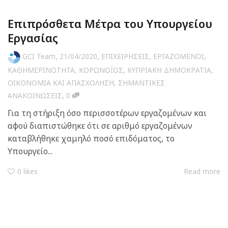
Επιπρόσθετα Μέτρα του Υπουργείου
Εργασίας
,
,
GCI Team
21/04/2020
ΕΠΙΧΕΙΡΗΣΕΙΣ
,
ΕΡΓΑΖΟΜΕΝΟΙ
,
ΚΑΘΗΜΕΡΙΝΟΤΗΤΑ
,
ΚΟΡΩΝΟΪΟΣ
,
ΚΥΠΡΙΑΚΗ ΔΗΜΟΚΡΑΤΙΑ
,
ΟΙΚΟΝΟΜΙΑ ΚΑΙ ΑΠΑΣΧΟΛΗΣΗ
,
ΣΗΜΑΝΤΙΚΕΣ
,
ΑΝΑΚΟΙΝΩΣΕΙΣ
0
Για τη στήριξη όσο περισσοτέρων εργαζομένων και
αφού διαπιστώθηκε ότι σε αριθμό εργαζομένων
καταβλήθηκε χαμηλό ποσό επιδόματος, το
Υπουργείο...
0
likes
Read more