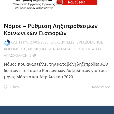
Νόμος – Ρύθμιση Ληξιπρόθεσμων
Κοινωνικών Εισφορών
,
,
GCI Team
27/03/2020
ΕΠΙΧΕΙΡΗΣΕΙΣ
,
ΕΡΓΑΖΟΜΕΝΟΙ
,
ΚΟΡΩΝΟΪΟΣ
,
ΝΟΜΟΙ ΚΑΙ ΔΙΑΤΑΓΜΑΤΑ
,
ΟΙΚΟΝΟΜΙΑ ΚΑΙ
,
ΑΠΑΣΧΟΛΗΣΗ
0
Νόμος που αναστέλλει την καταβολή ληξιπρόθεσμων
δόσεων στο Ταμείο Κοινωνικών Ασφαλίσεων για τους
μήνες Μάρτιο και Απρίλιο του 2020....
0
likes
Read more