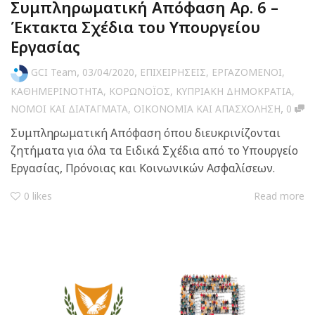
Συμπληρωματική Απόφαση Αρ. 6 –
Έκτακτα Σχέδια του Υπουργείου
Εργασίας
,
,
GCI Team
03/04/2020
ΕΠΙΧΕΙΡΗΣΕΙΣ
,
ΕΡΓΑΖΟΜΕΝΟΙ
,
ΚΑΘΗΜΕΡΙΝΟΤΗΤΑ
,
ΚΟΡΩΝΟΪΟΣ
,
ΚΥΠΡΙΑΚΗ ΔΗΜΟΚΡΑΤΙΑ
,
,
ΝΟΜΟΙ ΚΑΙ ΔΙΑΤΑΓΜΑΤΑ
,
ΟΙΚΟΝΟΜΙΑ ΚΑΙ ΑΠΑΣΧΟΛΗΣΗ
0
Συμπληρωματική Απόφαση όπου διευκρινίζονται
ζητήματα για όλα τα Ειδικά Σχέδια από το Υπουργείο
Εργασίας, Πρόνοιας και Κοινωνικών Ασφαλίσεων.
0
likes
Read more