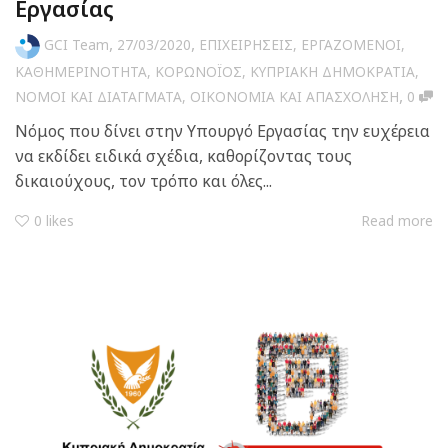
Εργασίας
,
,
GCI Team
27/03/2020
ΕΠΙΧΕΙΡΗΣΕΙΣ
,
ΕΡΓΑΖΟΜΕΝΟΙ
,
ΚΑΘΗΜΕΡΙΝΟΤΗΤΑ
,
ΚΟΡΩΝΟΪΟΣ
,
ΚΥΠΡΙΑΚΗ ΔΗΜΟΚΡΑΤΙΑ
,
,
ΝΟΜΟΙ ΚΑΙ ΔΙΑΤΑΓΜΑΤΑ
,
ΟΙΚΟΝΟΜΙΑ ΚΑΙ ΑΠΑΣΧΟΛΗΣΗ
0
Νόμος που δίνει στην Υπουργό Εργασίας την ευχέρεια
να εκδίδει ειδικά σχέδια, καθορίζοντας τους
δικαιούχους, τον τρόπο και όλες...
0
likes
Read more