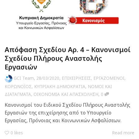
Απόφαση Σχεδίου Αρ. 4 – Κανονισμοί
Σχεδίου Πλήρους Αναστολής
Εργασιών
,
,
GCI Team
28/03/2020
ΕΠΙΧΕΙΡΗΣΕΙΣ
,
ΕΡΓΑΖΟΜΕΝΟΙ
,
ΚΟΡΩΝΟΪΟΣ
,
ΚΥΠΡΙΑΚΗ ΔΗΜΟΚΡΑΤΙΑ
,
ΝΟΜΟΙ ΚΑΙ
,
ΔΙΑΤΑΓΜΑΤΑ
,
ΟΙΚΟΝΟΜΙΑ ΚΑΙ ΑΠΑΣΧΟΛΗΣΗ
0
Κανονισμοί του Ειδικού Σχεδίου Πλήρους Αναστολής
Εργασιών της επιχείρησης από το Υπουργείο
Εργασίας, Πρόνοιας και Κοινωνικών Ασφαλίσεων.
0
likes
Read more