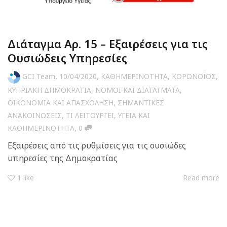
Διάταγμα Αρ. 15 – Εξαιρέσεις για τις
Ουσιώδεις Υπηρεσίες
,
,
GCI Team
10/04/2020
ΚΑΘΗΜΕΡΙΝΟΤΗΤΑ
,
ΚΟΡΩΝΟΪΟΣ
,
ΚΥΠΡΙΑΚΗ ΔΗΜΟΚΡΑΤΙΑ
,
ΝΟΜΟΙ ΚΑΙ ΔΙΑΤΑΓΜΑΤΑ
,
ΟΙΚΟΝΟΜΙΑ ΚΑΙ ΑΠΑΣΧΟΛΗΣΗ
,
ΣΗΜΑΝΤΙΚΕΣ
ΑΝΑΚΟΙΝΩΣΕΙΣ
,
ΤΙ ΛΕΙΤΟΥΡΓΕΙ
,
ΥΓΕΙΑ ΚΑΙ
,
ΚΑΘΗΜΕΡΙΝΟΤΗΤΑ
0
Εξαιρέσεις από τις ρυθμίσεις για τις ουσιώδες
υπηρεσίες της Δημοκρατίας
1
like
Read more