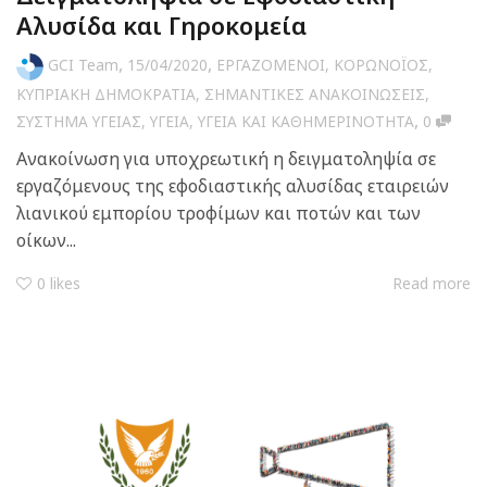
Αλυσίδα και Γηροκομεία
,
,
GCI Team
15/04/2020
ΕΡΓΑΖΟΜΕΝΟΙ
,
ΚΟΡΩΝΟΪΟΣ
,
ΚΥΠΡΙΑΚΗ ΔΗΜΟΚΡΑΤΙΑ
,
ΣΗΜΑΝΤΙΚΕΣ ΑΝΑΚΟΙΝΩΣΕΙΣ
,
,
ΣΥΣΤΗΜΑ ΥΓΕΙΑΣ
,
ΥΓΕΙΑ
,
ΥΓΕΙΑ ΚΑΙ ΚΑΘΗΜΕΡΙΝΟΤΗΤΑ
0
Ανακοίνωση για υποχρεωτική η δειγματοληψία σε
εργαζόμενους της εφοδιαστικής αλυσίδας εταιρειών
λιανικού εμπορίου τροφίμων και ποτών και των
οίκων...
0
likes
Read more