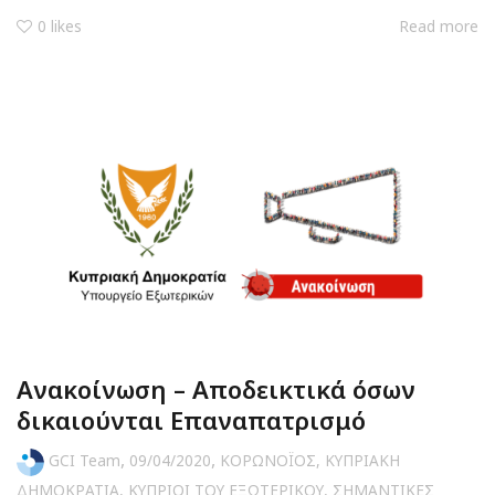
0
likes
Read more
Ανακοίνωση – Αποδεικτικά όσων
δικαιούνται Επαναπατρισμό
,
,
GCI Team
09/04/2020
ΚΟΡΩΝΟΪΟΣ
,
ΚΥΠΡΙΑΚΗ
ΔΗΜΟΚΡΑΤΙΑ
,
ΚΥΠΡΙΟΙ ΤΟΥ ΕΞΩΤΕΡΙΚΟΥ
,
ΣΗΜΑΝΤΙΚΕΣ