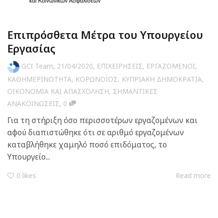
Επιπρόσθετα Μέτρα του Υπουργείου
Εργασίας
,
,
GCI Team
21/04/2020
ΕΠΙΧΕΙΡΗΣΕΙΣ
,
ΕΡΓΑΖΟΜΕΝΟΙ
,
ΚΑΘΗΜΕΡΙΝΟΤΗΤΑ
,
ΚΟΡΩΝΟΪΟΣ
,
ΚΥΠΡΙΑΚΗ ΔΗΜΟΚΡΑΤΙΑ
,
ΟΙΚΟΝΟΜΙΑ ΚΑΙ ΑΠΑΣΧΟΛΗΣΗ
,
ΣΗΜΑΝΤΙΚΕΣ
,
ΑΝΑΚΟΙΝΩΣΕΙΣ
0
Για τη στήριξη όσο περισσοτέρων εργαζομένων και
αφού διαπιστώθηκε ότι σε αριθμό εργαζομένων
καταβλήθηκε χαμηλό ποσό επιδόματος, το
Υπουργείο...
0
likes
Read more