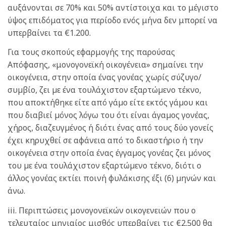
αυξάνονται σε 70% και 50% αντίστοιχα και το μέγιστο
ύψος επιδόματος για περίοδο ενός μήνα δεν μπορεί να
υπερβαίνει τα €1.200.
Για τους σκοπούς εφαρμογής της παρούσας
Απόφασης, «μονογονεϊκή οικογένεια» σημαίνει την
οικογένεια, στην οποία ένας γονέας χωρίς σύζυγο/
συµβίο, ζει µε ένα τουλάχιστον εξαρτώµενο τέκνο,
που αποκτήθηκε είτε από γάµο είτε εκτός γάµου και
που διαβιεί µόνος λόγω του ότι είναι άγαµος γονέας,
χήρος, διαζευγµένος ή διότι ένας από τους δύο γονείς
έχει κηρυχθεί σε αφάνεια από το δικαστήριο ή την
οικογένεια στην οποία ένας έγγαµος γονέας ζει µόνος
του µε ένα τουλάχιστον εξαρτώµενο τέκνο, διότι ο
άλλος γονέας εκτίει ποινή φυλάκισης έξι (6) µηνών και
άνω.
iii. Περιπτώσεις μονογονεϊκών οικογενειών που ο
τελευταίος μηνιαίος μισθός υπερβαίνει τις €2.500 θα