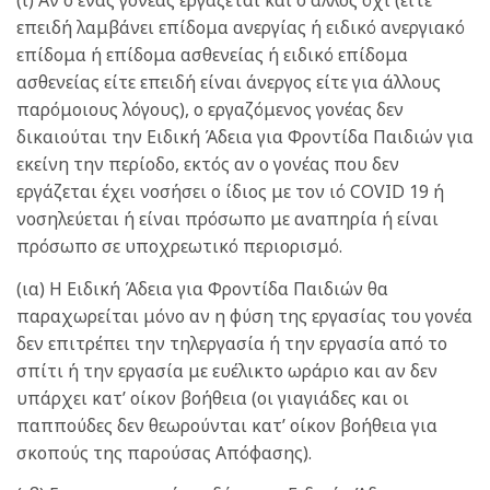
(ι) Αν ο ένας γονέας εργάζεται και ο άλλος όχι (είτε
επειδή λαμβάνει επίδομα ανεργίας ή ειδικό ανεργιακό
επίδομα ή επίδομα ασθενείας ή ειδικό επίδομα
ασθενείας είτε επειδή είναι άνεργος είτε για άλλους
παρόμοιους λόγους), ο εργαζόμενος γονέας δεν
δικαιούται την Ειδική Άδεια για Φροντίδα Παιδιών για
εκείνη την περίοδο, εκτός αν ο γονέας που δεν
εργάζεται έχει νοσήσει ο ίδιος με τον ιό COVID 19 ή
νοσηλεύεται ή είναι πρόσωπο με αναπηρία ή είναι
πρόσωπο σε υποχρεωτικό περιορισμό.
(ια) Η Ειδική Άδεια για Φροντίδα Παιδιών θα
παραχωρείται μόνο αν η φύση της εργασίας του γονέα
δεν επιτρέπει την τηλεργασία ή την εργασία από το
σπίτι ή την εργασία με ευέλικτο ωράριο και αν δεν
υπάρχει κατ’ οίκον βοήθεια (οι γιαγιάδες και οι
παππούδες δεν θεωρούνται κατ’ οίκον βοήθεια για
σκοπούς της παρούσας Απόφασης).