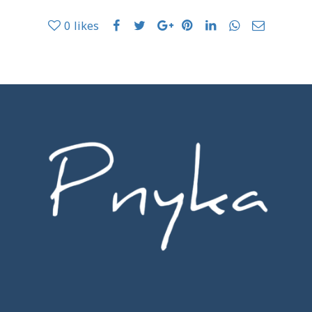
0
likes