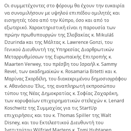
Οι συμμετέχοντες στο φόρουμ θα έχουν την ευκαιρία
να συνομιλήσουν με υψηλού επιπέδου ομιλητές και
εισηγητές τόσο από την Κύπρο, όσο και από το
εξωτερικό. Χαρακτηριστική είναι η παρουσία των
πρώην πρωθυπουργών της Σλοβακίας κ. Mikuláš
Dzurinda και της Μάλτας κ. Lawrence Gonzi, του
Γενικού Διευθυντή της Υπηρεσίας Διαρθρωτικών
Μεταρρυθμίσεων της Ευρωπαϊκής Επιτροπής κ.
Maarten Verwey, του πρέσβη του Ισραήλ κ. Sammy
Revel, των ακαδημαϊκών κ. Rosamaria Bitetti και κ.
Μαρίνας Σκορδέλη, του διακεκριμένου δημοσιογράφου
κ. Αθανάσιου Έλις, της αναπληρωτή εκπροσώπου
τύπου της Νέας Δημοκρατίας κ. Σοφίας Ζαχαράκη,
των κορυφαίων επιχειρηματικών στελεχών κ. Lenard
Koschwitz της Συμμαχίας για τις StartUp
επιχειρήσεις και του κ. Thomas Spiller της Walt
Disney, και του Εκτελεστικού Διευθυντή του
Ινστιτούτου Wilfried Martens κ. Tomi Huhtanen.