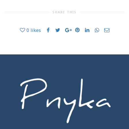
SHARE THIS
0
likes