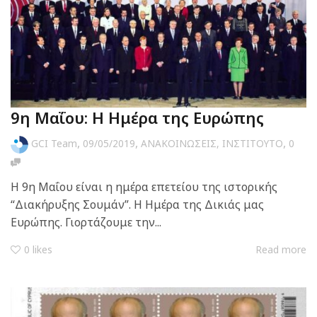
9η Μαΐου: Η Ημέρα της Ευρώπης
,
,
,
GCI Team
09/05/2019
ΑΝΑΚΟΙΝΩΣΕΙΣ
,
ΙΝΣΤΙΤΟΥΤΟ
0
Η 9η Μαΐου είναι η ημέρα επετείου της ιστορικής
“Διακήρυξης Σουμάν”. Η Ημέρα της Δικιάς μας
Ευρώπης. Γιορτάζουμε την...
0
likes
Read more