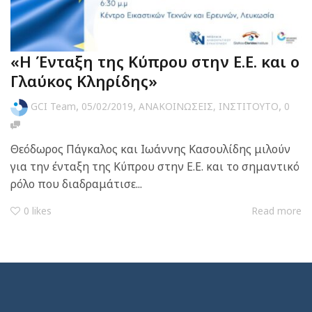
«Η Ένταξη της Κύπρου στην Ε.Ε. και ο
Γλαύκος Κληρίδης»
,
,
,
GCI Team
05/02/2019
ΑΝΑΚΟΙΝΩΣΕΙΣ
,
ΙΝΣΤΙΤΟΥΤΟ
0
Θεόδωρος Πάγκαλος και Ιωάννης Κασουλίδης μιλούν
για την ένταξη της Κύπρου στην Ε.Ε. και το σημαντικό
ρόλο που διαδραμάτισε...
0
likes
Read more