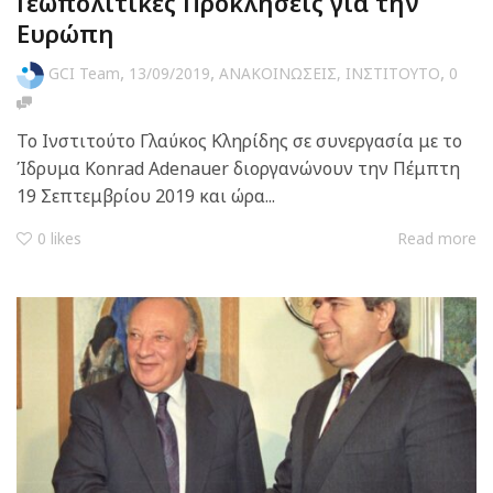
Γεωπολιτικές Προκλήσεις για την
Ευρώπη
,
,
,
GCI Team
13/09/2019
ΑΝΑΚΟΙΝΩΣΕΙΣ
,
ΙΝΣΤΙΤΟΥΤΟ
0
Το Ινστιτούτο Γλαύκος Κληρίδης σε συνεργασία με το
Ίδρυμα Konrad Adenauer διοργανώνουν την Πέμπτη
19 Σεπτεμβρίου 2019 και ώρα...
0
likes
Read more