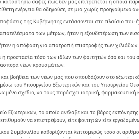
 να καταστήσω σαφές πως δεν μας επιτρέπεται η όποια π
τίθετη ενέργεια θα οδηγούσε, σε μια χωρίς προηγούμενο α
 αποφάσεις της Κυβέρνησης εντάσσονται στο πλαίσιο που 
αποτελέσματα των μέτρων, ήταν η εξουδετέρωση των εισ
 ήταν η απόφαση για αποτροπή επιστροφής των χιλιάδων
ά η προστασία τόσο των ιδίων των φοιτητών όσο και του 
διασπορά νέων κρουσμάτων.
 και βοήθεια των νέων μας που σπουδάζουν στο εξωτερικό 
μέσω του Υπουργείου Εξωτερικών και του Υπουργείου Οικο
νωμένο σχέδιο, να τους παράσχει ιατρική, φαρμακευτική
είο Εξωτερικών, το οποίο ανέλαβε και το βάρος εκπόνησης
πιθυμούν να επιστρέψουν, είτε φοιτητών είτε εργαζομέν
ικού Συμβουλίου καθορίζονται λεπτομερώς τόσο οι αριθμο