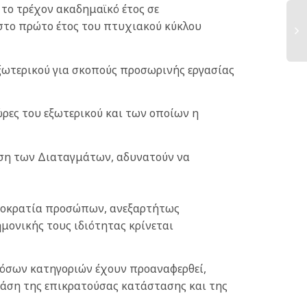
 το τρέχον ακαδημαϊκό έτος σε
στο πρώτο έτος του πτυχιακoύ κύκλου
Δι
ξωτερικού για σκοπούς προσωρινής εργασίας
Αρ.
Πα
Πρ
ρες του εξωτερικού και των οποίων η
Υπ
Φο
Δ
ση των Διαταγμάτων, αδυνατούν να
ημοκρατία προσώπων, ανεξαρτήτως
μονικής τους ιδιότητας κρίνεται
 όσων κατηγοριών έχουν προαναφερθεί,
άση της επικρατούσας κατάστασης και της