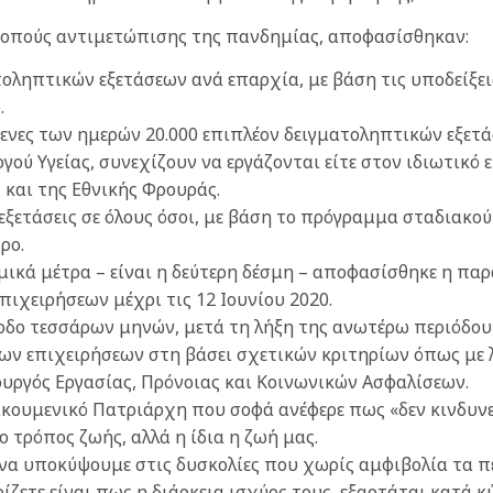
σκοπούς αντιμετώπισης της πανδημίας, αποφασίσθηκαν:
ατοληπτικών εξετάσεων ανά επαρχία, με βάση τις υποδείξε
.
όμενες των ημερών 20.000 επιπλέον δειγματοληπτικών εξετά
ού Υγείας, συνεχίζουν να εργάζονται είτε στον ιδιωτικό ε
και της Εθνικής Φρουράς.
ς εξετάσεις σε όλους όσοι, με βάση το πρόγραμμα σταδιακ
ρο.
ικά μέτρα – είναι η δεύτερη δέσμη – αποφασίσθηκε η πα
πιχειρήσεων μέχρι τις 12 Ιουνίου 2020.
οδο τεσσάρων μηνών, μετά τη λήξη της ανωτέρω περιόδου,
ων επιχειρήσεων στη βάσει σχετικών κριτηρίων όπως με 
υργός Εργασίας, Πρόνοιας και Κοινωνικών Ασφαλίσεων.
ουμενικό Πατριάρχη που σοφά ανέφερε πως «δεν κινδυνεύε
ο τρόπος ζωής, αλλά η ίδια η ζωή μας.
ι να υποκύψουμε στις δυσκολίες που χωρίς αμφιβολία τα π
ίζετε είναι πως η διάρκεια ισχύος τους, εξαρτάται κατά 