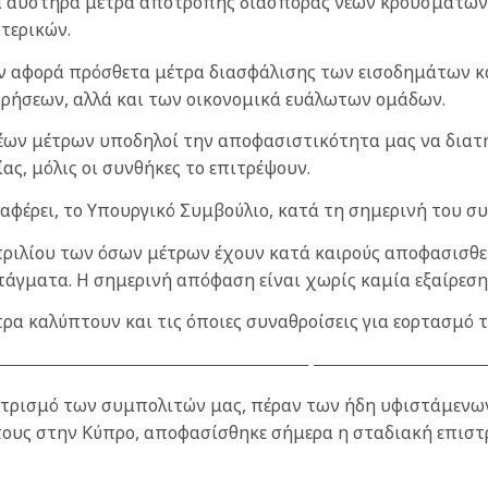
τα αυστηρά μέτρα αποτροπής διασποράς νέων κρουσμάτων 
τερικών.
 αφορά πρόσθετα μέτρα διασφάλισης των εισοδημάτων και
ιρήσεων, αλλά και των οικονομικά ευάλωτων ομάδων.
νέων μέτρων υποδηλοί την αποφασιστικότητα μας να δια
ας, μόλις οι συνθήκες το επιτρέψουν.
αφέρει, το Υπουργικό Συμβούλιο, κατά τη σημερινή του σ
πριλίου των όσων μέτρων έχουν κατά καιρούς αποφασισθεί 
τάγματα. Η σημερινή απόφαση είναι χωρίς καμία εξαίρεση γ
ρα καλύπτουν και τις όποιες συναθροίσεις για εορτασμό 
τρισμό των συμπολιτών μας, πέραν των ήδη υφιστάμενων 
τους στην Κύπρο, αποφασίσθηκε σήμερα η σταδιακή επισ