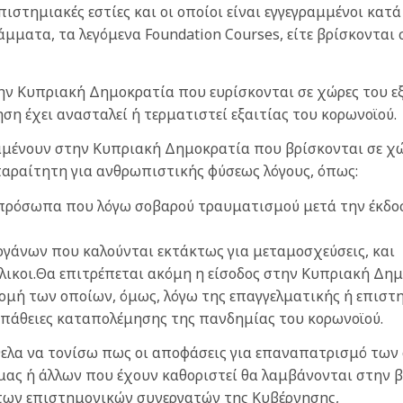
ιστημιακές εστίες και οι οποίοι είναι εγγεγραμμένοι κατά
ματα, τα λεγόμενα Foundation Courses, είτε βρίσκονται 
την Κυπριακή Δημοκρατία που ευρίσκονται σε χώρες του ε
η έχει ανασταλεί ή τερματιστεί εξαιτίας του κορωνοϊού.
ιαμένουν στην Κυπριακή Δημοκρατία που βρίσκονται σε χώ
παραίτητη για ανθρωπιστικής φύσεως λόγους, όπως:
πρόσωπα που λόγω σοβαρού τραυματισμού μετά την έκδο
οργάνων που καλούνται εκτάκτως για μεταμοσχεύσεις, και
ήλικοι.Θα επιτρέπεται ακόμη η είσοδος στην Κυπριακή Δ
μή των οποίων, όμως, λόγω της επαγγελματικής ή επιστη
πάθειες καταπολέμησης της πανδημίας του κορωνοϊού.
ήθελα να τονίσω πως οι αποφάσεις για επαναπατρισμό των
ας ή άλλων που έχουν καθοριστεί θα λαμβάνονται στην β
ων επιστημονικών συνεργατών της Κυβέρνησης,