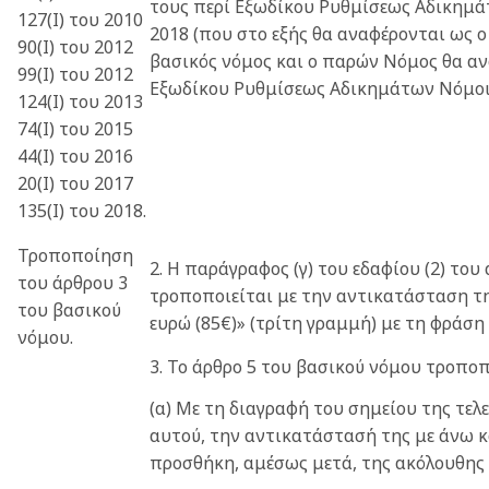
τους περί Εξωδίκου Ρυθμίσεως Αδικημά
127(Ι) του 2010
2018 (που στο εξής θα αναφέρονται ως ο
90(Ι) του 2012
βασικός νόμος και ο παρών Νόμος θα αν
99(Ι) του 2012
Εξωδίκου Ρυθμίσεως Αδικημάτων Νόμοι 
124(Ι) του 2013
74(Ι) του 2015
44(Ι) του 2016
20(Ι) του 2017
135(Ι) του 2018.
Τροποποίηση
2. Η παράγραφος (γ) του εδαφίου (2) του
του άρθρου 3
τροποποιείται με την αντικατάσταση τ
του βασικού
ευρώ (85€)» (τρίτη γραμμή) με τη φράση
νόμου.
3. Το άρθρο 5 του βασικού νόμου τροποπ
(α) Με τη διαγραφή του σημείου της τελε
αυτού, την αντικατάστασή της με άνω κ
προσθήκη, αμέσως μετά, της ακόλουθης 