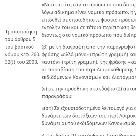
«Νοείται ότι, εάν το πρόσωπο που διαπρ
λόγω αδίκημα είναι νομικό πρόσωπο, η 
επιδοθεί σε οποιοδήποτε φυσικό πρόσωπο
εντολήν του και σε τέτοια περίπτωση θε
Τροποποίηση
δεόντως στο νομικό πρόσωπο που διέπρα
του άρθρου 5
(β) με τη διαγραφή από την παράγραφο (α
του βασικού
φράσης «αλλά μόνο» (πρώτη γραμμή) και
νόμου.Κεφ. 260.
«αυτόν» (τρίτη γραμμή), της φράσης «κ
32(Ι) του 2003.
σε παραβίαση του περί Λοιμοκάθαρσης 
εκδιδόμενων Κανονισμών και Διαταγμάτ
(γ) με την προσθήκη στο εδάφιο (2) αυτο
παραγράφου:
«(στ) Σε εξουσιοδοτημένο λειτουργό γι
δυνάμει των διατάξεων του περί Λοιμο
δυνάμει αυτού εκδιδόμενων Κανονισμών
4. Το εδάφιο (1) του άρθρου 7 του βασικ