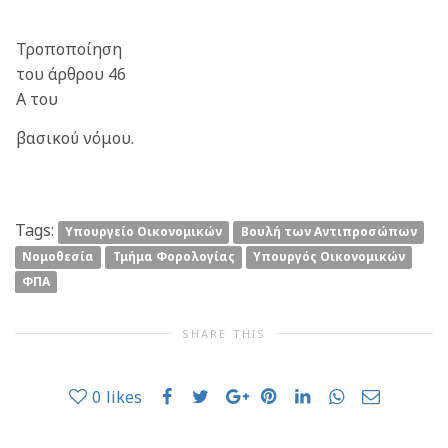
Τροποποίηση
του άρθρου 46
Α του
βασικού νόμου.
Tags:
Yπουργείο Οικονομικών
Βουλή των Αντιπροσώπων
Νομοθεσία
Τμήμα Φορολογίας
Υπουργός Οικονομικών
ΦΠΑ
SHARE THIS
0
likes