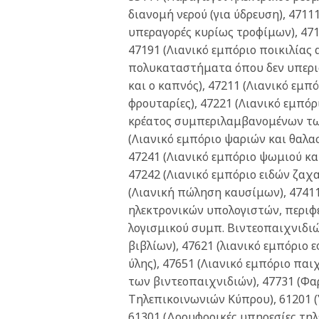
διανομή νερού (για ύδρευση), 4711
υπεραγορές κυρίως τροφίμων), 4711
47191 (Λιανικό εμπόριο ποικιλίας 
πολυκαταστήματα όπου δεν υπερι
και ο καπνός), 47211 (Λιανικό εμ
φρουταρίες), 47221 (Λιανικό εμπό
κρέατος συμπεριλαμβανομένων τω
(Λιανικό εμπόριο ψαριών και θαλα
47241 (Λιανικό εμπόριο ψωμιού κα
47242 (Λιανικό εμπόριο ειδών ζαχ
(Λιανική πώληση καυσίμων), 47411
ηλεκτρονικών υπολογιστών, περιφ
λογισμικού συμπ. Βιντεοπαιχνιδιώ
βιβλίων), 47621 (λιανικό εμπόριο 
ύλης), 47651 (Λιανικό εμπόριο παι
των βιντεοπαιχνιδιών), 47731 (Φα
Τηλεπικοινωνιών Κύπρου), 61201 (
61301 (Δορυφορικές υπηρεσίες τηλ