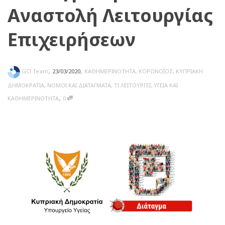
Αναστολή Λειτουργίας
Επιχειρήσεων
,
,
GCI Team
23/03/2020
ΚΑΘΗΜΕΡΙΝΟΤΗΤΑ
,
ΚΟΡΩΝΟΪΟΣ
,
ΚΥΠΡΙΑΚΗ
ΔΗΜΟΚΡΑΤΙΑ
,
ΝΟΜΟΙ ΚΑΙ ΔΙΑΤΑΓΜΑΤΑ
,
ΤΙ ΛΕΙΤΟΥΡΓΕΙ
,
ΥΓΕΙΑ ΚΑΙ
,
ΚΑΘΗΜΕΡΙΝΟΤΗΤΑ
0