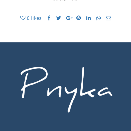
0
likes