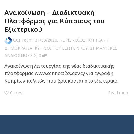
Ανακοίνωση – Διαδικτυακή
Πλατφόρμας για Κύπριους του
Εξωτερικού
,
,
GCI Team
31/03/2020
ΚΟΡΩΝΟΪΟΣ
,
ΚΥΠΡΙΑΚΗ
ΔΗΜΟΚΡΑΤΙΑ
,
ΚΥΠΡΙΟΙ ΤΟΥ ΕΞΩΤΕΡΙΚΟΥ
,
ΣΗΜΑΝΤΙΚΕΣ
,
ΑΝΑΚΟΙΝΩΣΕΙΣ
0
Ανακοίνωση λειτουργίας της νέας διαδικτυακής
πλατφόρμας www.connect2cy.gov.cy για εγγραφή
Κυπρίων πολιτών που βρίσκονται στο εξωτερικό.
0
likes
Read more