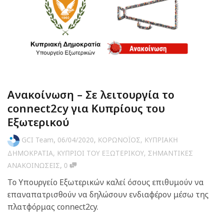
Ανακοίνωση – Σε λειτουργία το
connect2cy για Κυπρίους του
Εξωτερικού
,
,
GCI Team
06/04/2020
ΚΟΡΩΝΟΪΟΣ
,
ΚΥΠΡΙΑΚΗ
ΔΗΜΟΚΡΑΤΙΑ
,
ΚΥΠΡΙΟΙ ΤΟΥ ΕΞΩΤΕΡΙΚΟΥ
,
ΣΗΜΑΝΤΙΚΕΣ
,
ΑΝΑΚΟΙΝΩΣΕΙΣ
0
Το Υπουργείο Εξωτερικών καλεί όσους επιθυμούν να
επαναπατρισθούν να δηλώσουν ενδιαφέρον μέσω της
πλατφόρμας connect2cy.