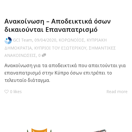
Ανακοίνωση – Αποδεικτικά όσων
δικαιούνται Επαναπατρισμό
,
,
GCI Team
09/04/2020
ΚΟΡΩΝΟΪΟΣ
,
ΚΥΠΡΙΑΚΗ
ΔΗΜΟΚΡΑΤΙΑ
,
ΚΥΠΡΙΟΙ ΤΟΥ ΕΞΩΤΕΡΙΚΟΥ
,
ΣΗΜΑΝΤΙΚΕΣ
,
ΑΝΑΚΟΙΝΩΣΕΙΣ
0
Ανακοίνωση για τα αποδεικτικά που απαιτούνται για
επαναπατρισμό στην Κύπρο όσων επιτρέπει το
τελευταίο διάταγμα.
0
likes
Read more