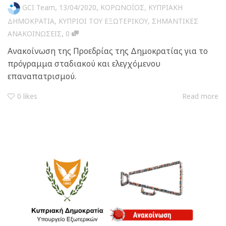
,
,
GCI Team
13/04/2020
ΚΟΡΩΝΟΪΟΣ
,
ΚΥΠΡΙΑΚΗ
ΔΗΜΟΚΡΑΤΙΑ
,
ΚΥΠΡΙΟΙ ΤΟΥ ΕΞΩΤΕΡΙΚΟΥ
,
ΣΗΜΑΝΤΙΚΕΣ
,
ΑΝΑΚΟΙΝΩΣΕΙΣ
0
Ανακοίνωση της Προεδρίας της Δημοκρατίας για το
πρόγραμμα σταδιακού και ελεγχόμενου
επαναπατρισμού.
0
likes
Read more