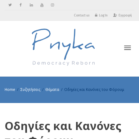
Contact us
Log In
Εγγραφή
Toggl
Home
Συζητήσεις
Θέματα
Οδηγίες και Κανόνες του Φόρουμ
Οδηγίες και Κανόνες