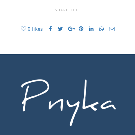
SHARE THIS
0
likes