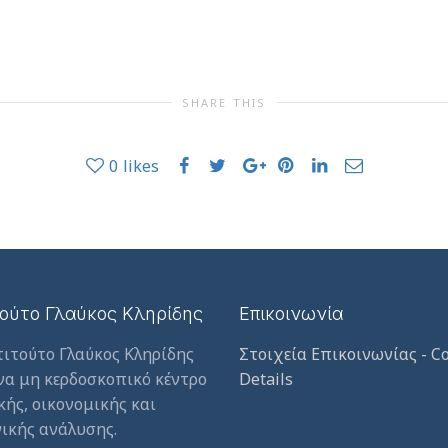
SHARE THIS
0
likes
τούτο Γλαύκος Κληρίδης
Επικοινωνία
τιτούτο Γλαύκος Κληρίδης
Στοιχεία Επικοινωνίας - Co
ένα μη κερδοσκοπικό κέντρο
Details
κής, οικονομικής και
ικής ανάλυσης.