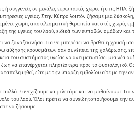
ς ή συγγενείς σε μεγάλες ευρωπαϊκές χώρες ή στις ΗΠΑ, ζ
πηρεσίες υγείας. Στην Κύπρο λοιπόν ζήσαμε μια δύσκολη, 
μένει χωρίς αποτελεσματική θεραπεία και ο ιός χωρίς εμβ
αξη της υγείας του λαού, ειδικά των ευπαθών ομάδων και
ι να ξαναξεκινήσει. Για να μπορέσει να βρεθεί η χρυσή 
όγω αύξησης κρουσμάτων σαν συνέπεια της χαλάρωσης, επ
κεια του συστήματος υγείας να αντιμετωπίσει μια νέα αυ
η ζωή να επανέρχεται πλησιέστερα προς το φυσιολογικό. Θ
 καταπολεμηθεί, είτε με την ύπαρξη εμβολίου είτε με την 
 πολλά. Συνεχίζουμε να μελετάμε και να μαθαίνουμε. Για
νολο του λαού. Όλοι πρέπει να συνειδητοποιήσουμε την 
στε να ζήσουμε.