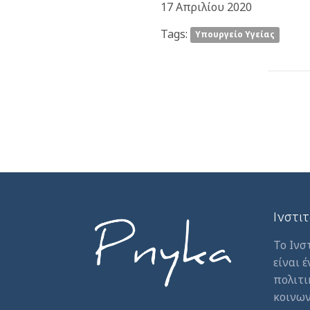
17 Απριλίου 2020
Tags:
Υπουργείο Υγείας
Ινστι
Το Ινσ
είναι 
πολιτι
κοινων