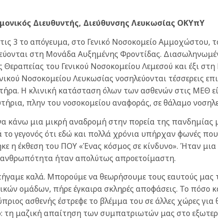
ημονικός Διευθυντής, Διεύθυνσης Λευκωσίας ΟΚΥπΥ
τις 3 το απόγευμα, στο Γενικό Νοσοκομείο Αμμοχώστου, τ
λεύονται στη Μονάδα Αυξημένης Φροντίδας. Διασωληνωμένο
ς Θεραπείας του Γενικού Νοσοκομείου Λεμεσού και έξι στ
νικού Νοσοκομείου Λευκωσίας νοσηλεύονται τέσσερεις επιπ
τήρα. Η κλινική κατάσταση όλων των ασθενών στις ΜΕΘ εί
ευτήρια, πλην του νοσοκομείου αναφοράς, σε θάλαμο νοση
να κάνω μια μικρή αναδρομή στην πορεία της πανδημίας 
 το γεγονός ότι εδώ και πολλά χρόνια υπήρχαν φωνές που
ηκε η έκθεση του ΠΟΥ «Ένας κόσμος σε κίνδυνο». Ήταν μι
 η ανθρωπότητα ήταν απολύτως απροετοίμαστη.
πήγαμε καλά. Μπορούμε να θεωρήσουμε τους εαυτούς μας 
κών ομάδων, πήρε έγκαιρα σκληρές αποφάσεις. Το πόσο κ
Κύπριος ασθενής έστρεφε το βλέμμα του σε άλλες χώρες για
ο: τη μαζική απαίτηση των συμπατριωτών μας στο εξωτερ