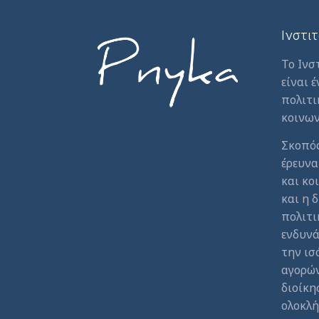
Ινστι
Το Ινσ
είναι 
πολιτι
κοινων
Σκοπός
έρευνα
και κο
και η
πολιτι
ενδυνά
την ισ
αγορών
διοίκη
ολοκλή