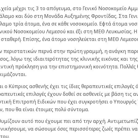
χεία μέχρι τις 3 το απόγευμα, στο Γενικό Νοσοκομείο Αμ
θάλαμο και δύο στη Μονάδα Αυξημένης Φροντίδας. Στα Γεν
άλαμο τρία άτομα, ένα σε κάθε νοσοκομείο. Εφτά άτομα ν
ενικού Νοσοκομείου Λεμεσού και έξι στη ΜΕΘ Λευκωσίας. 
 σταθερή. Επίσης, ένα άτομο νοσηλεύεται στη ΜΕΘ Λεμεσο
 περιστατικών περνά στην πρώτη γραμμή, η ανάγκη παρο
ος, λόγω της ιδιαιτερότητας της κλινικής εικόνας και τ
αντική πρόκληση για την επιστημονική κοινότητα. Πολλές
κιμάζονται.
 ο Κύπριος ασθενής έχει τις ίδιες θεραπευτικές επιλογές 
απευτικές επιλογές έχουν δοθεί σε ασθενείς με βάση τις α
ική Επιτροπή Ειδικών που έχει συγκροτήσει ο Υπουργός Υ
 που θα είναι έτοιμες πολύ σύντομα.
 θυμίζουν αυτό που έχουμε πει από την αρχή. Αντιμετωπί
 νικήσουμε, να σώσουμε όσες περισσότερες ζωές πρέπει να 
του.