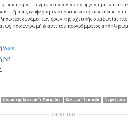
νημέρωση προς το χρηματοοικονομικό οργανισμό, να καταβάλ
αντι ή προς εξόφληση των δόσεων και/ή των τόκων οι οπο
ληρωτέοι δυνάμει των όρων της σχετικής συμφωνίας πιστ
ται ως προπληρωμή έναντι του προγράμματος αποπληρωμή
ή Word
ή Pdf
,
Διοικητής Κεντρικής Τράπεζας
Κεντρική Τράπεζα
Νομοθεσία
SHARE THIS