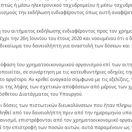
απτώς ή μέσω ηλεκτρονικού ταχυδρομείου ή μέσω ταχυδρ
νισμούς την εκδήλωση ενδιαφέροντος όπως αυτή αναφέρε
λή του αιτήματος εκδήλωσης ενδιαφέροντος προς τον χρημ
έχρι την 26η Ιουνίου του έτους 2020 και νοουμένου ότι ο
το δικαίωμα του δανειολήπτη για αναστολή των δόσεων κα
 απόφαση του χρηματοοικονομικού οργανισμού επί των α
ποιείται, σε συνάρτηση με τις κατευθυντήριες οδηγίες τ
το αργότερο. Αν κριθεί αναγκαίο σύμφωνα με τις εξελίξεις
και της λήψης των σχετικών αποφάσεων από μέρους των 
ρόσθετου Διατάγματος του Υπουργού.
 οι δόσεις των πιστωτικών διευκολύνσεων που ήταν πληρω
αβληθεί από τον δανειολήπτη πριν από την ημερομηνία υπ
ανισμό, επιστρέφονται από τον χρηματοοικονομικό οργανι
εί την επιστροφή των ποσών αυτών, αυτά παραμένουν ω