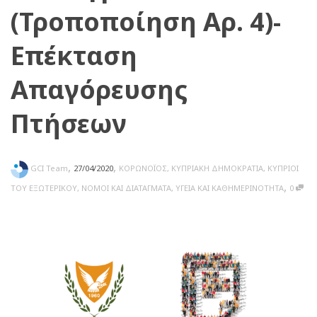
(Τροποποίηση Αρ. 4)-
Επέκταση
Απαγόρευσης
Πτήσεων
,
,
GCI Team
27/04/2020
ΚΟΡΩΝΟΪΟΣ
,
ΚΥΠΡΙΑΚΗ ΔΗΜΟΚΡΑΤΙΑ
,
ΚΥΠΡΙΟΙ
,
ΤΟΥ ΕΞΩΤΕΡΙΚΟΥ
,
ΝΟΜΟΙ ΚΑΙ ΔΙΑΤΑΓΜΑΤΑ
,
ΥΓΕΙΑ ΚΑΙ ΚΑΘΗΜΕΡΙΝΟΤΗΤΑ
0