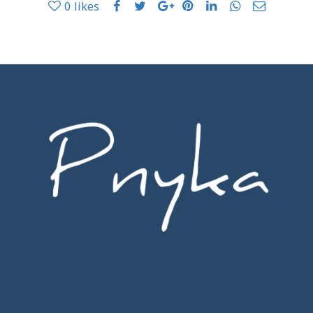
0
likes