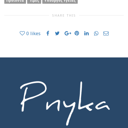
Προϊόντα
Τιμές
Υπουργός Υγείας
SHARE THIS
0
likes