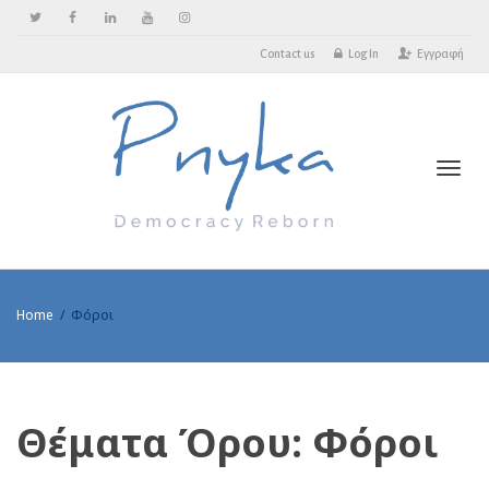
Contact us
Log In
Εγγραφή
Toggl
Home
Φόροι
Θέματα Όρου: Φόροι