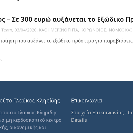
ς – Σε 300 ευρώ αυξάνεται το Εξώδικο Π
,
,
 Team
03/04/2020
ΚΑΘΗΜΕΡΙΝΟΤΗΤΑ
,
ΚΟΡΩΝΟΪΟΣ
,
ΝΟΜΟΙ ΚΑΙ
οίηση που αυξάνει το εξώδικο πρόστιμο για παραβιάσεις
s
τούτο Γλαύκος Κληρίδης
Επικοινωνία
τιτούτο Γλαύκος Κληρίδης
Στοιχεία Επικοινωνίας - Co
ένα μη κερδοσκοπικό κέντρο
Details
κής, οικονομικής και