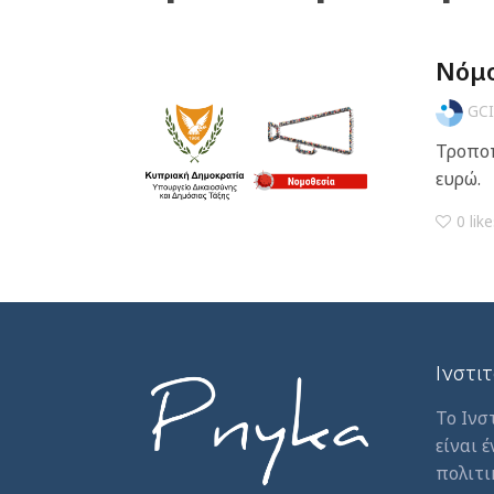
Νόμο
GCI
Τροποπ
ευρώ.
0
like
Ινστι
Το Ινσ
είναι 
πολιτι