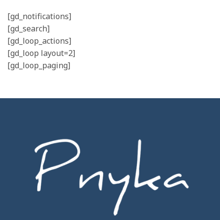
[gd_notifications]
[gd_search]
[gd_loop_actions]
[gd_loop layout=2]
[gd_loop_paging]