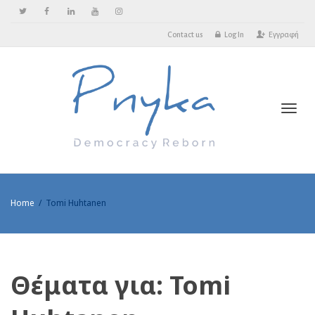
Contact us
Log In
Εγγραφή
Toggl
Home
Tomi Huhtanen
Θέματα για: Tomi