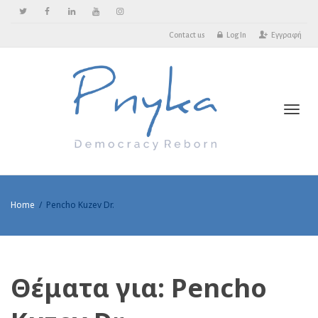
Contact us
Log In
Εγγραφή
Toggl
Home
Pencho Kuzev Dr.
Θέματα για: Pencho