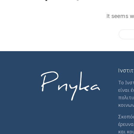
It seems w
Ινστι
Το Ινσ
είναι 
πολιτι
κοινων
Σκοπός
έρευνα
και κο